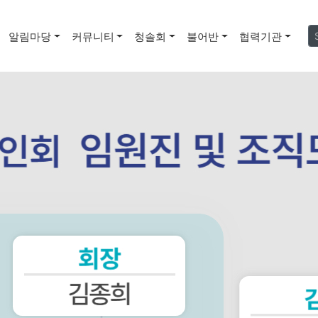
알림마당
커뮤니티
청솔회
불어반
협력기관