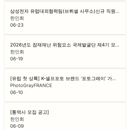
삼성전자 유럽대외협력팀(브뤼셀 사무소)신규 직원 채용
한인회
06-23
2026년도 잠재재난 위험요소 국제발굴단 제4기 모집
F
한인회
06-19
[유럽 첫 상륙] K-셀프포토 브랜드 ‘포토그레이’ 가맹점주 모집
PhotoGrayFRANCE
06-10
[통역사 모집 공고]
한인회
06-09