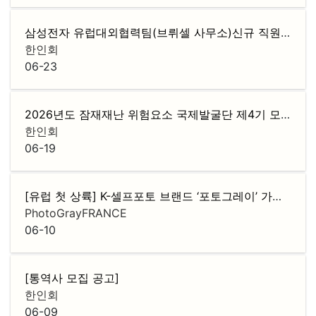
삼성전자 유럽대외협력팀(브뤼셀 사무소)신규 직원 채용
한인회
06-23
2026년도 잠재재난 위험요소 국제발굴단 제4기 모집
F
한인회
06-19
[유럽 첫 상륙] K-셀프포토 브랜드 ‘포토그레이’ 가맹점주 모집
PhotoGrayFRANCE
06-10
[통역사 모집 공고]
한인회
06-09