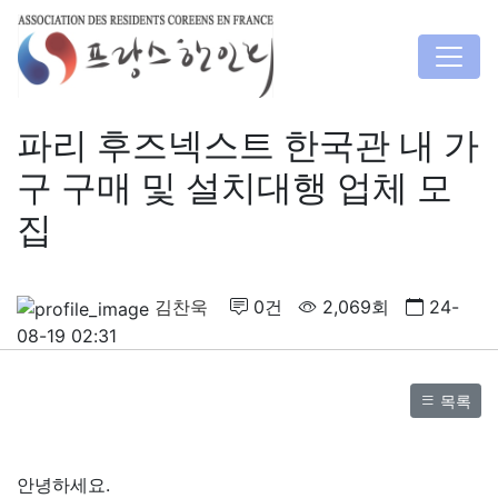
파리 후즈넥스트 한국관 내 가
구 구매 및 설치대행 업체 모
집
김찬욱
0건
2,069회
24-
08-19 02:31
목록
안녕하세요.