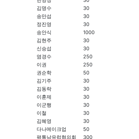
한영정
30
김명수
30
송만섭
30
정진영
30
송안식
1000
김현주
30
신승섭
30
염경수
250
이권
250
권순학
50
김기주
30
김동락
30
이훈제
30
이군행
30
이철
30
김혜영
30
다나메이크업
50
평통남유럽협의회
300