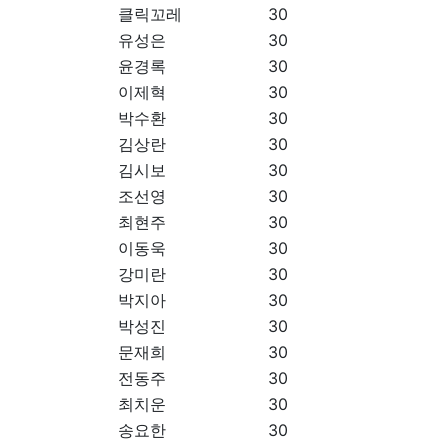
클릭꼬레
30
유성은
30
윤경록
30
이제혁
30
박수환
30
김상란
30
김시보
30
조선영
30
최현주
30
이동욱
30
강미란
30
박지아
30
박성진
30
문재희
30
전동주
30
최치운
30
송요한
30