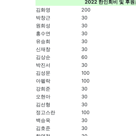
2022 한인회비 및 후
김화영
200
박창근
30
원희성
30
홍수연
30
유승희
30
신재창
30
김상순
60
박진서
30
김성문
100
아펠락
100
강희준
30
오현아
30
김선형
30
정고스란
100
백승욱
30
김호준
30