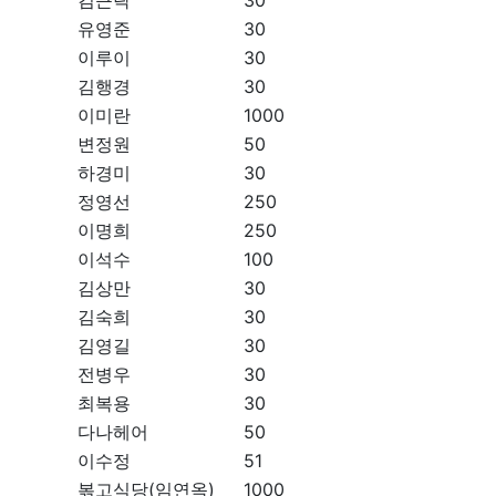
김근락
30
유영준
30
이루이
30
김행경
30
이미란
1000
변정원
50
하경미
30
정영선
250
이명희
250
이석수
100
김상만
30
김숙희
30
김영길
30
전병우
30
최복용
30
다나헤어
50
이수정
51
볶고식당(임연옥)
1000