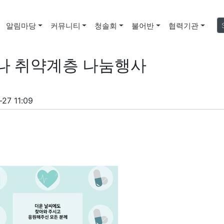
알림마당
커뮤니티
청솔회
불어반
협력기관
나 취약계층 나눔행사
27 11:09