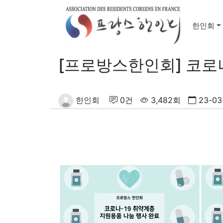
한인회
[프로방스한인회] 코로
한인회
0건
3,482회
23-03-