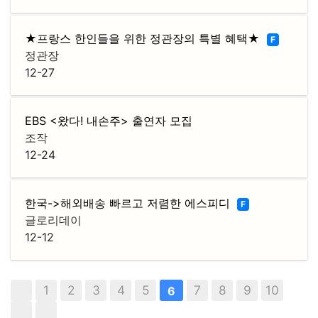
★프랑스 한인들을 위한 정관장의 특별 혜택★
F
정관장
12-27
EBS <왔다! 내손주> 출연자 모집
조작
12-24
한국->해외배송 빠르고 저렴한 에스피디
F
글로리데이
12-12
1
2
3
4
5
7
8
9
10
6