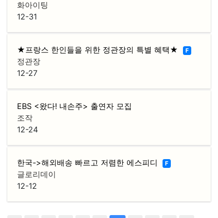
화아이팅
12-31
★프랑스 한인들을 위한 정관장의 특별 혜택★
F
정관장
12-27
EBS <왔다! 내손주> 출연자 모집
조작
12-24
한국->해외배송 빠르고 저렴한 에스피디
F
글로리데이
12-12