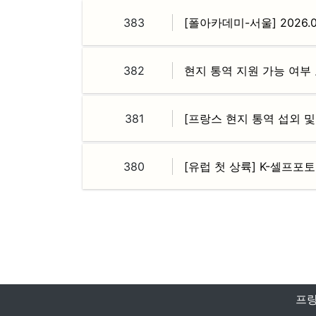
383
[폴아카데미-서울] 2026
382
현지 통역 지원 가능 여부
381
380
[유럽 첫 상륙] K-셀프포
다음
맨끝
프랑