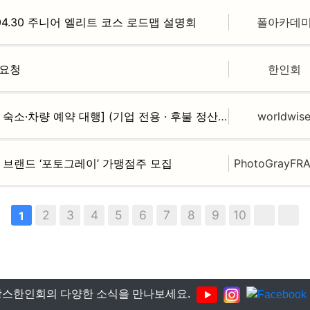
.04.30 주니어 엘리트 코스 로드맵 설명회
폴아카데
 요청
한인회
[프랑스 현지 통역 섭외 및 숙소·차량 예약 대행] (기업 전용 · 후불 정산)
worldwis
토 브랜드 ‘포토그레이’ 가맹점주 모집
PhotoGrayFR
2
3
4
5
6
7
8
9
10
1
스한인회의 다양한 소식을 만나보세요.