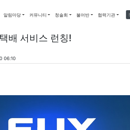
알림마당
커뮤니티
청솔회
불어반
협력기관
상택배 서비스 런칭!
0 06:10