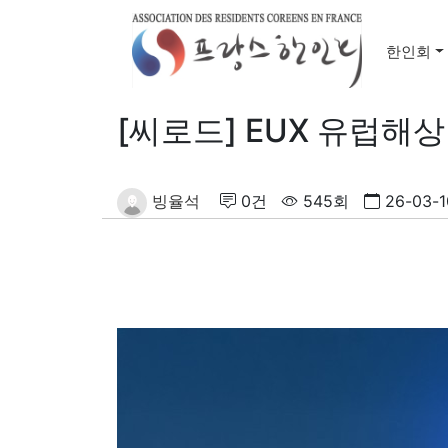
한인회
[씨로드] EUX 유럽해
빙율석
0건
545회
26-03-1