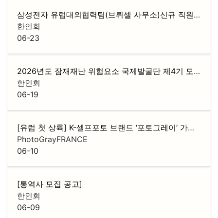
삼성전자 유럽대외협력팀(브뤼셀 사무소)신규 직원 채용
한인회
06-23
2026년도 잠재재난 위험요소 국제발굴단 제4기 모집
F
한인회
06-19
[유럽 첫 상륙] K-셀프포토 브랜드 ‘포토그레이’ 가맹점주 모집
PhotoGrayFRANCE
06-10
[통역사 모집 공고]
한인회
06-09