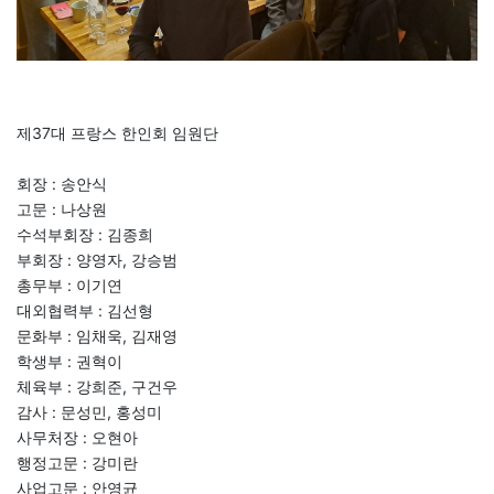
제37대 프랑스 한인회 임원단
회장 : 송안식
고문 : 나상원
수석부회장 : 김종희
부회장 : 양영자, 강승범
총무부 : 이기연
대외협력부 : 김선형
문화부 : 임채욱, 김재영
학생부 : 권혁이
체육부 : 강희준, 구건우
감사 : 문성민, 홍성미
사무처장 : 오현아
행정고문 : 강미란
사업고문 : 안영균