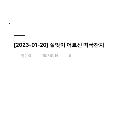
[2023-01-20] 설맞이 어르신 떡국잔치
한인회
2023.03.16
0