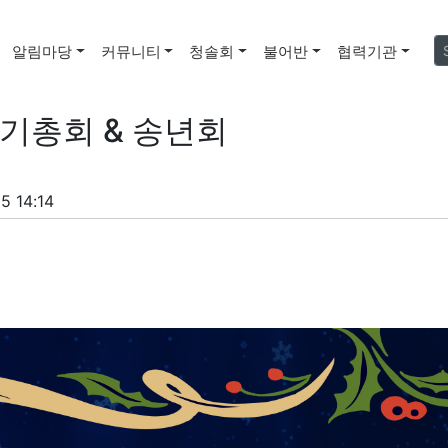
알림마당
커뮤니티
청솔회
불어반
협력기관
정기총회 & 송년회
5 14:14